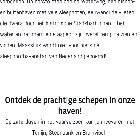
v
p
o
verbonden. De eerste stad aan de Waterweg, een binnen-
a
h
e
en buitenhaven met vele sleepboten, eeuwenoude vlieten
a
u
p
die dwars door het historische Stadshart lopen… het
r
r
h
water en het maritieme aspect zijn overal terug te zien en
t
e
u
vinden. Maassluis wordt niet voor niets dé
i
n
r
sleepboothavenstad van Nederland genoemd!
c
b
e
k
i
n
e
j
b
Ontdek de prachtige schepen in onze
t
W
i
s
haven!
a
j
r
F
Op zaterdagen in het vaarseizoen kun je meevaren met
b
l
Tonijn, Steenbank en Bruinvisch.