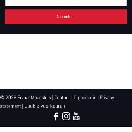
n
f
o
p
u
n
t
© 2026 Ervaar Maassluis |
Contact
|
Organisatie
|
Privacy
Cookie voorkeuren
statement
|
F
I
Y
a
n
o