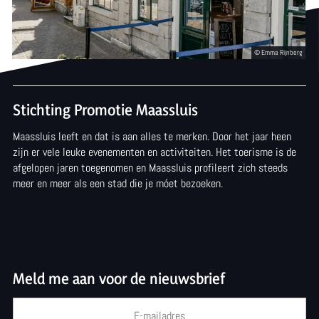
!
a
r
M
a
Stichting Promotie Maassluis
a
Maassluis leeft en dat is aan alles te merken. Door het jaar heen
s
zijn er vele leuke evenementen en activiteiten. Het toerisme is de
afgelopen jaren toegenomen en Maassluis profileert zich steeds
s
meer en meer als een stad die je móet bezoeken.
l
u
i
s
Meld me aan voor de nieuwsbrief
I