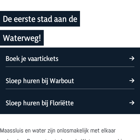
m
e
De eerste stad aan de
p
a
Waterweg!
g
e
Boek je vaartickets
B
Sloep huren bij Warbout
o
e
S
Sloep huren bij Floriëtte
k
l
j
o
S
e
e
l
Maassluis en water zijn onlosmakelijk met elkaar