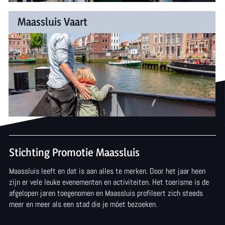
M
M
Maassluis Vaart
a
a
Zaterdag is vaardag in Maassluis! Vaar jij ook mee?
a
a
s
Meer informatie
s
s
s
l
l
u
u
i
i
s
Stichting Promotie Maassluis
s
I
Maassluis leeft en dat is aan alles te merken. Door het jaar heen
V
zijn er vele leuke evenementen en activiteiten. Het toerisme is de
n
afgelopen jaren toegenomen en Maassluis profileert zich steeds
a
f
meer en meer als een stad die je móet bezoeken.
a
o