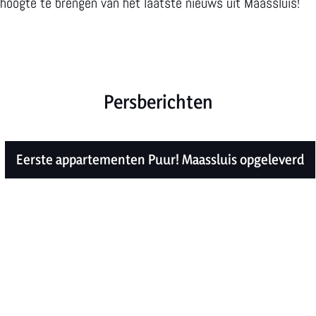
s
h
t
hoogte te brengen van het laatste nieuws uit Maassluis!
a
o
a
t
p
g
i
e
e
Persberichten
n
d
a
Eerste appartementen Puur! Maassluis opgeleverd