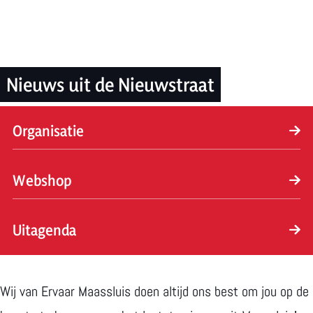
m
e
p
a
Nieuws uit de Nieuwstraat
g
e
Organisatie
O
Webshop
r
g
W
Uitagenda
a
e
n
b
U
i
s
i
Wij van Ervaar Maassluis doen altijd ons best om jou op de