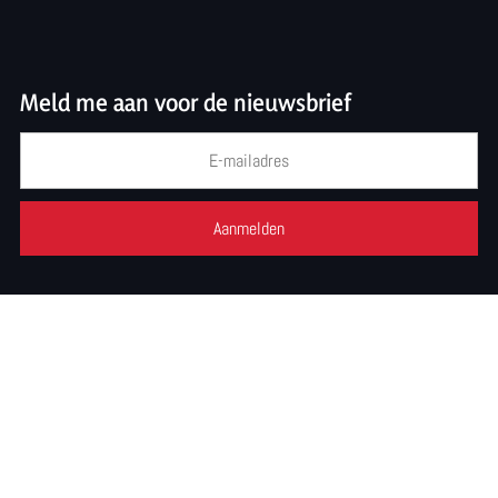
r
p
t
u
Meld me aan voor de nieuwsbrief
n
t