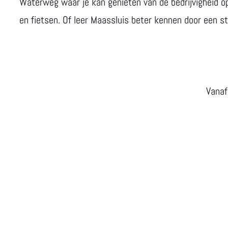
d
n
e
Waterweg waar je kan genieten van de bedrijvigheid op
r
r
en fietsen. Of leer Maassluis beter kennen door een 
i
n
n
a
k
c
e
h
Vanaf
n
t
e
n