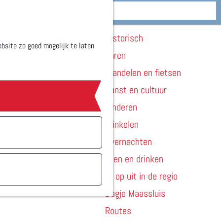
Zien & doen
M
Historisch
e
bsite zo goed mogelijk te laten
Varen
n
Wandelen en fietsen
u
Kunst en cultuur
Kinderen
Winkelen
Overnachten
Eten en drinken
Er op uit in de regio
Dagje Maassluis
Routes