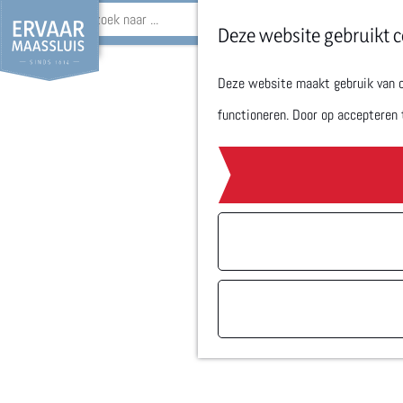
Z
Deze website gebruikt c
o
Deze website maakt gebruik van co
G
e
functioneren. Door op accepteren 
a
k
n
e
a
n
a
r
d
e
h
o