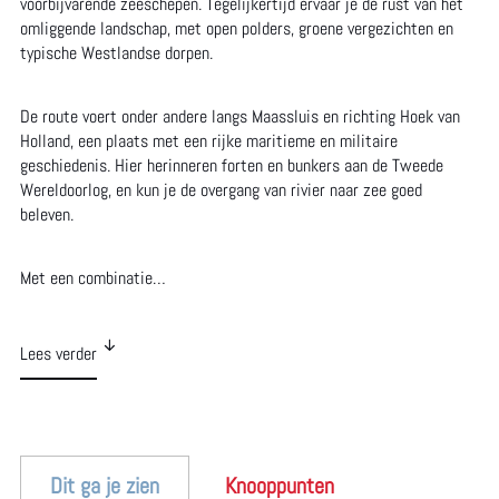
voorbijvarende zeeschepen. Tegelijkertijd ervaar je de rust van het
m
omliggende landschap, met open polders, groene vergezichten en
e
typische Westlandse dorpen.
p
De route voert onder andere langs Maassluis en richting Hoek van
a
Holland, een plaats met een rijke maritieme en militaire
g
geschiedenis. Hier herinneren forten en bunkers aan de Tweede
Wereldoorlog, en kun je de overgang van rivier naar zee goed
e
beleven.
Met een combinatie…
Lees verder
Dit ga je zien
Knooppunten