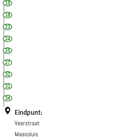
19
18
23
24
25
27
32
31
34
Eindpunt:
Veerstraat
Maassluis