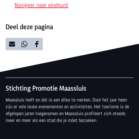
Navigeer naar eindpunt
Deel deze pagina
D
D
D
e
e
e
e
e
e
l
l
l
Stichting Promotie Maassluis
d
d
d
Maassluis leeft en dat is aan alles te merken. Door het jaar heen
e
e
e
zijn er vele leuke evenementen en activiteiten. Het toerisme is de
z
z
z
afgelopen jaren toegenomen en Maassluis profileert zich steeds
meer en meer als een stad die je móet bezoeken.
e
e
e
p
p
p