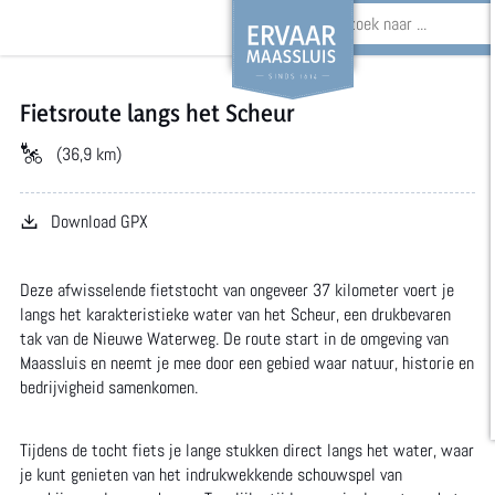
Z
o
Fietsroute langs het Scheur
G
e
a
(36,9 km)
k
n
e
Download GPX
a
n
a
Deze afwisselende fietstocht van ongeveer 37 kilometer voert je
r
langs het karakteristieke water van het Scheur, een drukbevaren
tak van de Nieuwe Waterweg. De route start in de omgeving van
d
Maassluis en neemt je mee door een gebied waar natuur, historie en
e
bedrijvigheid samenkomen.
h
Tijdens de tocht fiets je lange stukken direct langs het water, waar
o
je kunt genieten van het indrukwekkende schouwspel van