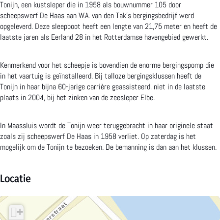
Tonijn, een kustsleper die in 1958 als bouwnummer 105 door
scheepswerf De Haas aan W.A. van den Tak's bergingsbedrijf werd
k
a
s
g
a
opgeleverd. Deze sleepboot heeft een lengte van 21,75 meter en heeft de
B
r
v
s
a
laatste jaren als Eerland 28 in het Rotterdamse havengebied gewerkt.
e
t
a
v
r
Kenmerkend voor het scheepje is bovendien de enorme bergingspomp die
r
u
a
a
t
in het vaartuig is geïnstalleerd. Bij talloze bergingsklussen heeft de
g
i
r
a
u
Tonijn in haar bijna 60-jarige carrière geassisteerd, niet in de laatste
plaats in 2004, bij het zinken van de zeesleper Elbe.
i
g
t
r
i
n
T
u
t
g
In Maassluis wordt de Tonijn weer teruggebracht in haar originele staat
g
o
i
u
T
zoals zij scheepswerf De Haas in 1958 verliet. Op zaterdag is het
mogelijk om de Tonijn te bezoeken. De bemanning is dan aan het klussen.
s
n
g
i
o
v
i
T
g
n
Locatie
a
j
o
T
i
a
n
n
o
j
+