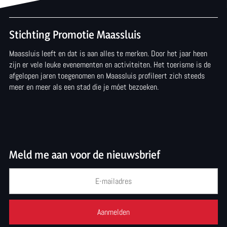
e
e
e
e
e
e
Stichting Promotie Maassluis
l
l
l
Maassluis leeft en dat is aan alles te merken. Door het jaar heen
d
d
d
zijn er vele leuke evenementen en activiteiten. Het toerisme is de
e
e
e
afgelopen jaren toegenomen en Maassluis profileert zich steeds
meer en meer als een stad die je móet bezoeken.
z
z
z
e
e
e
p
p
p
a
a
a
Meld me aan voor de nieuwsbrief
g
g
g
i
i
i
n
n
n
a
a
a