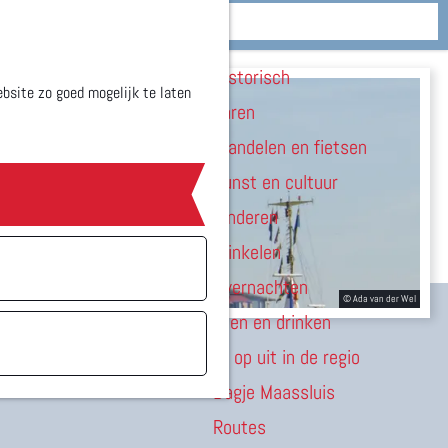
Zien & doen
M
Historisch
e
bsite zo goed mogelijk te laten
Varen
n
Wandelen en fietsen
u
Kunst en cultuur
Kinderen
Winkelen
Overnachten
Eten en drinken
Er op uit in de regio
Dagje Maassluis
Routes