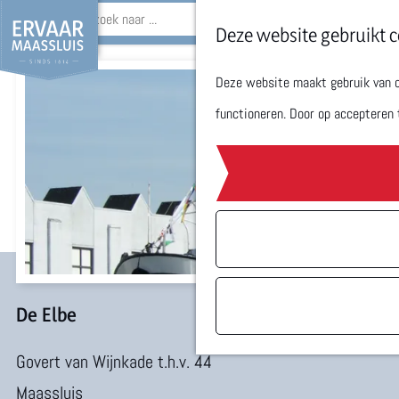
Z
Deze website gebruikt c
o
Deze website maakt gebruik van co
G
e
functioneren. Door op accepteren 
a
k
n
e
a
n
a
r
d
e
De Elbe
h
Govert van Wijnkade t.h.v. 44
o
Maassluis