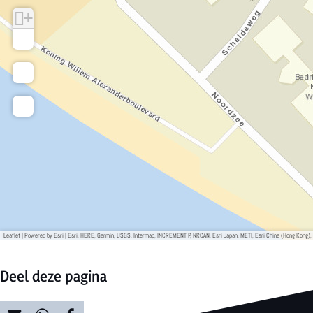
+
−
Leaflet
|
Powered by Esri | Esri, HERE, Garmin, USGS, Intermap, INCREMENT P, NRCAN, Esri Japan, METI, Esri China (Hong Kong)
Deel deze pagina