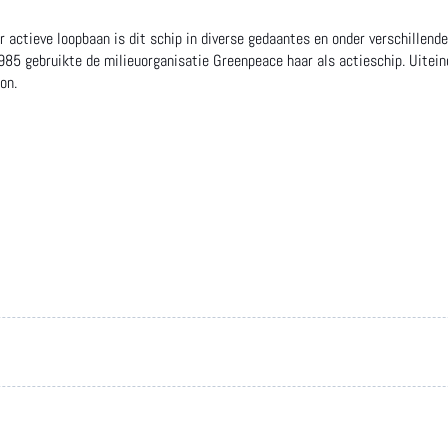
ar actieve loopbaan is dit schip in diverse gedaantes en onder verschillen
85 gebruikte de milieuorganisatie Greenpeace haar als actieschip. Uiteind
on.