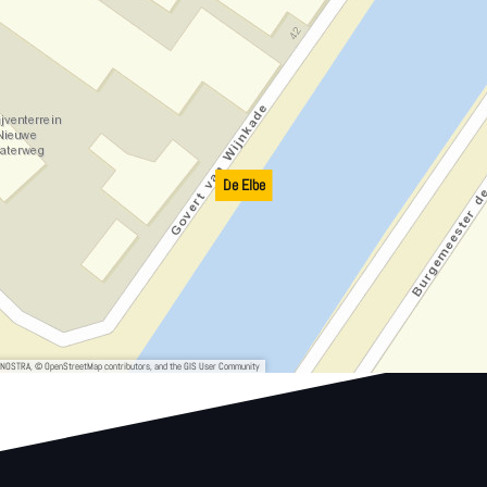
De Elbe
, NOSTRA, © OpenStreetMap contributors, and the GIS User Community