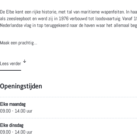
o
r
e
De Elbe kent een rijke historie, met tal van maritieme wapenfeiten. In ha
als zeesleepboot en werd zij in 1976 verbouwd tot loodsvaartuig. Vanaf 19
k
a
Nederlandse vlag in top teruggekeerd naar de haven waar het allemaal beg
D
m
e
D
Maak een prachtig…
E
e
l
E
Lees verder
b
l
e
b
Openingstijden
e
Elke maandag
09.00 - 14.00 uur
Elke dinsdag
09.00 - 14.00 uur