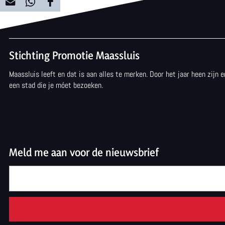
D
D
D
e
e
e
e
e
e
Stichting Promotie Maassluis
l
l
l
Maassluis leeft en dat is aan alles te merken. Door het jaar heen zijn
d
d
d
een stad die je móet bezoeken.
e
e
e
z
z
z
e
e
e
p
p
p
Meld me aan voor de nieuwsbrief
a
a
a
g
g
g
i
i
i
n
n
n