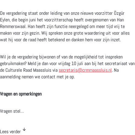
p
n
e
b
De vergadering staat onder leiding van onze nieuwe voorzitter Özgür
Eylen, die begin juni het voorzitterschap heeft overgenomen van Han
n
a
Remmerswaal. Han heeft zijn functie neergelegd om meer tijd vrij te
b
r
maken voor zijn gezin. Wij spreken onze grote waardering uit voor alles
wat hij voor de raad heeft betekend en danken hem voor zijn inzet.
a
e
r
v
Wil je de vergadering bijwonen of van de mogelijkheid tot inspreken
e
e
gebruikmaken? Meld je dan voor vrijdag 10 juli aan bij het secretariaat van
de Culturele Raad Maassluis via
secretaris@crmmaassluis.nl
. Na
v
r
aanmelding nemen we contact met je op.
e
g
Vragen en opmerkingen
r
a
g
d
Vragen stel…
a
e
d
r
Lees verder