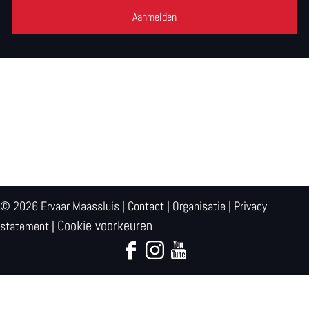
s
© 2026 Ervaar Maassluis |
Contact
|
Organisatie
|
Privacy
Cookie voorkeuren
statement
|
F
I
Y
a
n
o