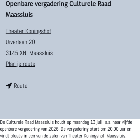
m
Openbare vergadering Culturele Raad
e
Maassluis
p
Theater Koningshof
a
Uiverlaan 20
g
3145 XN
Maassluis
e
n
Plan je route
a
n
a
Route
a
r
a
O
r
p
De Culturele Raad Maassluis houdt op maandag 13 juli a.s. haar vijfde
O
e
openbare vergadering van 2026. De vergadering start om 20.00 uur en
vindt plaats in een van de zalen van Theater Koningshof, Maassluis.