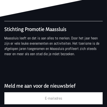
e
a
R
a
a
d
a
M
Stichting Promotie Maassluis
d
a
Maassluis leeft en dat is aan alles te merken. Door het jaar heen
zijn er vele leuke evenementen en activiteiten. Het toerisme is de
M
a
afgelopen jaren toegenomen en Maassluis profileert zich steeds
a
s
meer en meer als een stad die je móet bezoeken.
a
s
s
l
s
u
Meld me aan voor de nieuwsbrief
l
i
u
s
i