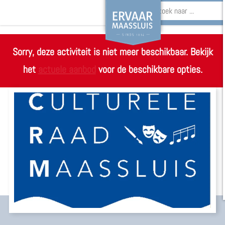
Z
o
Sorry, deze activiteit is niet meer beschikbaar. Bekijk
G
e
het
actuele aanbod
voor de beschikbare opties.
a
k
n
e
a
n
a
r
d
e
h
o