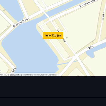
Furie 110 jaar
, NOSTRA, © OpenStreetMap contributors, and the GIS User Community