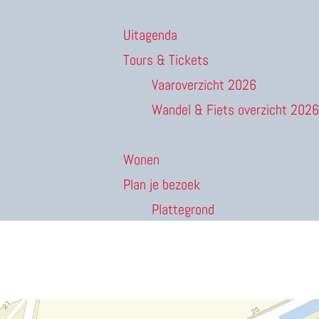
Uitagenda
Tours & Tickets
Vaaroverzicht 2026
Wandel & Fiets overzicht 2026
Wonen
Plan je bezoek
Plattegrond