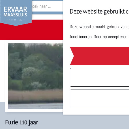
Z
Deze website gebruikt c
o
Deze website maakt gebruik van co
Sorry, deze activitei
G
e
functioneren. Door op accepteren 
a
k
n
e
a
n
a
r
d
e
h
o
Furie 110 jaar