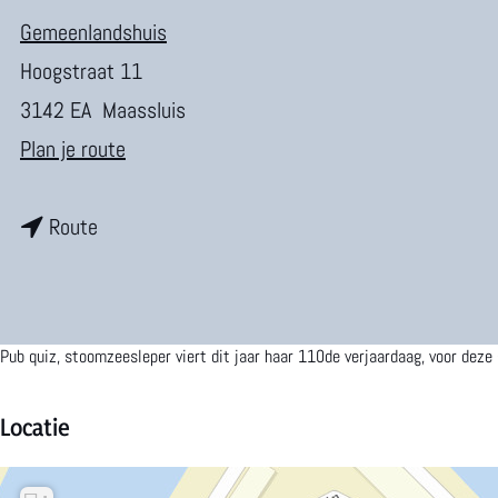
m
Gemeenlandshuis
e
Hoogstraat 11
p
3142 EA
Maassluis
a
n
Plan je route
g
a
e
n
a
Route
a
r
a
F
r
u
Pub quiz, stoomzeesleper viert dit jaar haar 110de verjaardaag, voor dez
F
r
u
i
Locatie
r
e