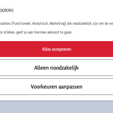
ookies
okies (Functioneel, Analytisch, Marketing) die noodzakelijk zijn om de we
t is niet meer beschikbaar. Bekijk het
actuele aanbod
voor de
te klikken, geef je aan hiermee akkoord te gaan.
Alles accepteren
Alleen noodzakelijk
Voorkeuren aanpassen