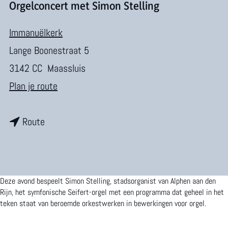
m
Orgelconcert met Simon Stelling
e
Immanuëlkerk
p
Lange Boonestraat 5
a
3142 CC
Maassluis
g
n
Plan je route
e
a
n
a
Route
a
r
a
O
r
r
Deze avond bespeelt Simon Stelling, stadsorganist van Alphen aan den
O
g
Rijn, het symfonische Seifert-orgel met een programma dat geheel in het
teken staat van beroemde orkestwerken in bewerkingen voor orgel.
r
e