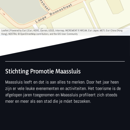
Leaflet
|
Powered by Esri | Esri, HERE, Garmin, USGS, Intermap, INCREMENT P, NRCAN, Esri Japan, METI, Esri China (Hong
Kong), NOSTRA, © OpenStreetMap contributors, and the GIS User Community
Stichting Promotie Maassluis
Maassluis leeft en dat is aan alles te merken. Door het jaar heen
zijn er vele leuke evenementen en activiteiten. Het toerisme is de
afgelopen jaren toegenomen en Maassluis profileert zich steeds
meer en meer als een stad die je móet bezoeken.