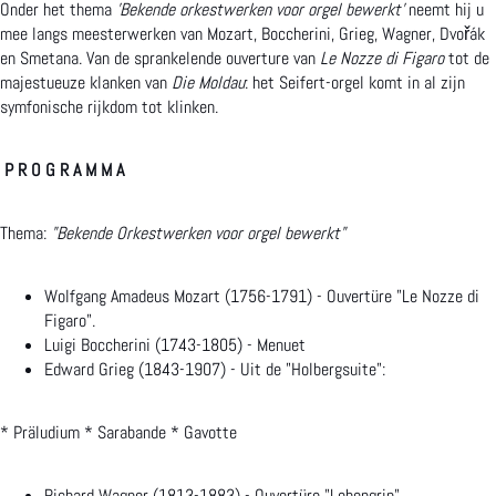
g
l
Onder het thema
'
Bekende orkestwerken voor orgel bewerkt
'
neemt hij u
mee langs meesterwerken van Mozart, Boccherini, Grieg, Wagner, Dvořák
e
c
en Smetana. Van de sprankelende ouverture van
Le Nozze di Figaro
tot de
l
o
majestueuze klanken van
Die Moldau
: het Seifert-orgel komt in al zijn
symfonische rijkdom tot klinken.
c
n
o
c
P R O G R A M M A
n
e
c
r
Thema:
"Bekende Orkestwerken voor orgel bewerkt"
e
t
Wolfgang Amadeus Mozart (1756-1791) - Ouvertüre "Le Nozze di
r
m
Figaro".
Luigi Boccherini (1743-1805) - Menuet
t
e
Edward Grieg (1843-1907) - Uit de "Holbergsuite":
m
t
e
S
* Präludium * Sarabande * Gavotte
t
i
Richard Wagner (1813-1883) - Ouvertüre "Lohengrin".