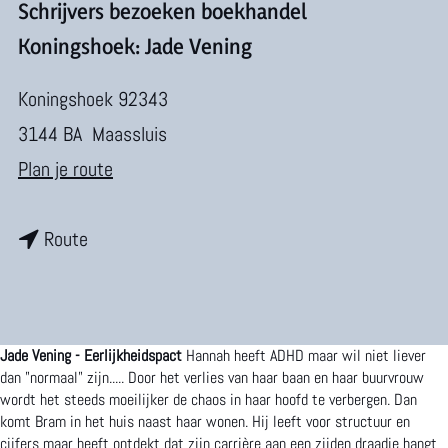
m
Schrijvers bezoeken boekhandel
e
Koningshoek: Jade Vening
p
Koningshoek 92343
a
3144 BA
Maassluis
g
n
Plan je route
e
a
n
a
Route
a
r
a
S
r
c
Jade Vening - Eerlijkheidspact
Hannah heeft ADHD maar wil niet liever
S
h
dan "normaal" zijn..... Door het verlies van haar baan en haar buurvrouw
wordt het steeds moeilijker de chaos in haar hoofd te verbergen. Dan
c
r
komt Bram in het huis naast haar wonen. Hij leeft voor structuur en
cijfers maar heeft ontdekt dat zijn carrière aan een zijden draadje hangt