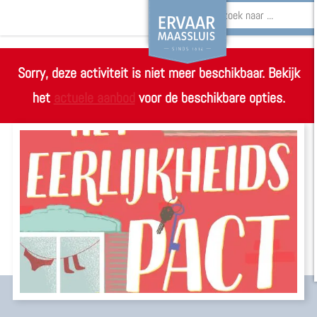
Z
o
Sorry, deze activiteit is niet meer beschikbaar. Bekijk
G
e
het
actuele aanbod
voor de beschikbare opties.
a
k
n
e
a
n
a
r
d
e
h
o