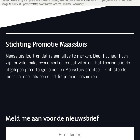
k
n
Leaflet
|
Powered by Esri | Esri, HERE, Garmin, USGS, Intermap, INCREMENT P, NRCAN, Esri Japan, METI, Esri China (Hong
Kong), NOSTRA, © OpenStreetMap contributors, and the GIS User Community
e
b
n
o
b
e
Stichting Promotie Maassluis
o
k
Maassluis leeft en dat is aan alles te merken. Door het jaar heen
e
h
zijn er vele leuke evenementen en activiteiten. Het toerisme is de
k
a
afgelopen jaren toegenomen en Maassluis profileert zich steeds
meer en meer als een stad die je móet bezoeken.
h
n
a
d
n
e
d
l
Meld me aan voor de nieuwsbrief
e
K
l
o