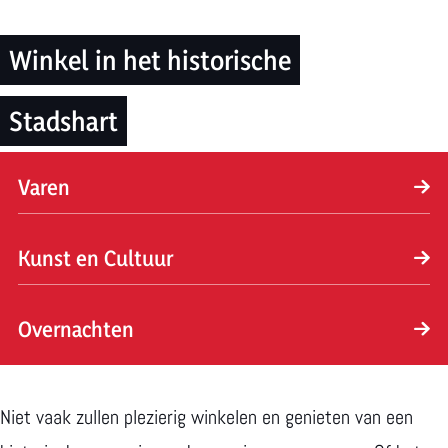
m
e
Winkel in het historische
p
a
Stadshart
g
e
Varen
V
Kunst en Cultuur
a
r
K
Overnachten
e
u
n
n
O
s
v
Niet vaak zullen plezierig winkelen en genieten van een