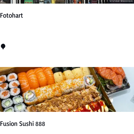
t
Fotohart
F
o
t
o
h
a
r
t
Fusion Sushi 888