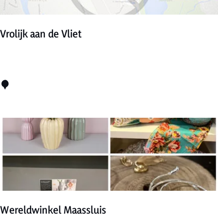
&
B
Vrolijk aan de Vliet
r
o
w
V
s
r
o
l
i
j
k
a
Wereldwinkel Maassluis