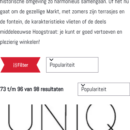
t
e
historische omgeving zo harmonieus samengaan. Of het nu
e
r
gaat om de gezellige Markt, met zomers zijn terrasjes en
n
n
de fontein, de karakteristieke vlieten of de deels
C
a
middeleeuwse Hoogstraat: je kunt er goed vertoeven en
u
c
plezierig winkelen!
l
h
t
W
S
t
Filter
u
a
o
e
u
t
r
n
S
73 t/m 96 van 98 resultaten
r
z
t
o
o
e
r
e
e
t
k
r
e