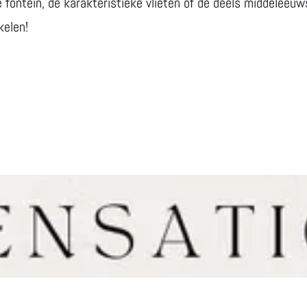
 fontein, de karakteristieke vlieten of de deels middeleeuw
kelen!