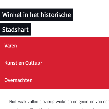
m
e
Winkel in het historische
p
a
Stadshart
g
e
Varen
V
Kunst en Cultuur
a
r
K
Overnachten
e
u
n
n
O
s
v
Niet vaak zullen plezierig winkelen en genieten van 