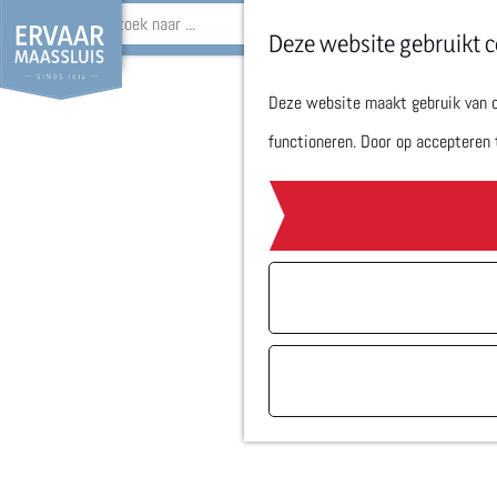
Z
Deze website gebruikt c
o
Deze website maakt gebruik van co
G
e
functioneren. Door op accepteren 
a
k
n
e
a
n
a
r
d
e
h
o