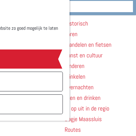
Zien & doen
M
Historisch
e
bsite zo goed mogelijk te laten
Varen
n
Wandelen en fietsen
u
Kunst en cultuur
Kinderen
Winkelen
Overnachten
Eten en drinken
Er op uit in de regio
Dagje Maassluis
Routes