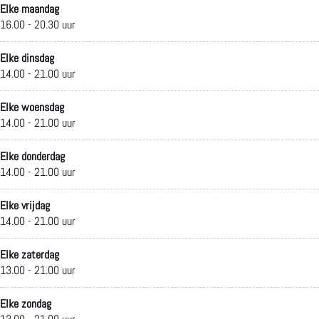
Elke maandag
k
i
I
s
d
16.00 - 20.30 uur
C
s
n
I
i
Elke dinsdag
h
c
d
n
s
14.00 - 21.00 uur
i
h
i
d
c
Elke woensdag
n
E
s
i
h
14.00 - 21.00 uur
e
e
c
s
E
Elke donderdag
14.00 - 21.00 uur
e
t
h
c
e
s
h
E
h
t
Elke vrijdag
14.00 - 21.00 uur
I
u
e
E
h
n
i
t
e
u
Elke zaterdag
13.00 - 21.00 uur
d
s
h
t
i
i
K
u
h
s
Elke zondag