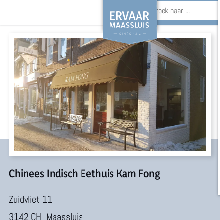
Z
o
G
e
a
k
n
e
a
n
a
r
d
e
Chinees Indisch Eethuis Kam Fong
h
Zuidvliet 11
o
3142 CH
Maassluis