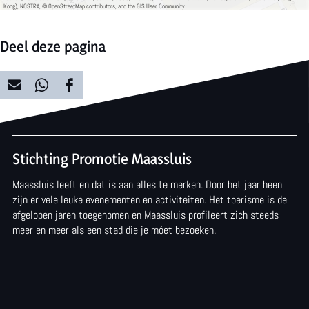
F
Kong), NOSTRA, © OpenStreetMap contributors, and the GIS User Community
o
Deel deze pagina
n
g
D
D
D
e
e
e
e
e
e
Stichting Promotie Maassluis
l
l
l
Maassluis leeft en dat is aan alles te merken. Door het jaar heen
d
d
d
zijn er vele leuke evenementen en activiteiten. Het toerisme is de
e
e
e
afgelopen jaren toegenomen en Maassluis profileert zich steeds
meer en meer als een stad die je móet bezoeken.
z
z
z
e
e
e
p
p
p