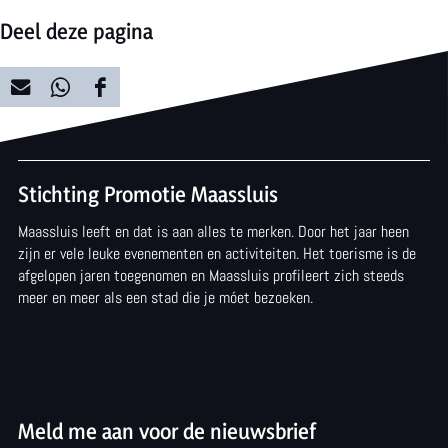
u
Deel deze pagina
r
k
D
D
D
e
e
e
e
r
e
e
e
k
Stichting Promotie Maassluis
l
l
l
Maassluis leeft en dat is aan alles te merken. Door het jaar heen
d
d
d
zijn er vele leuke evenementen en activiteiten. Het toerisme is de
e
e
e
afgelopen jaren toegenomen en Maassluis profileert zich steeds
meer en meer als een stad die je móet bezoeken.
z
z
z
e
e
e
p
p
p
a
a
a
Meld me aan voor de nieuwsbrief