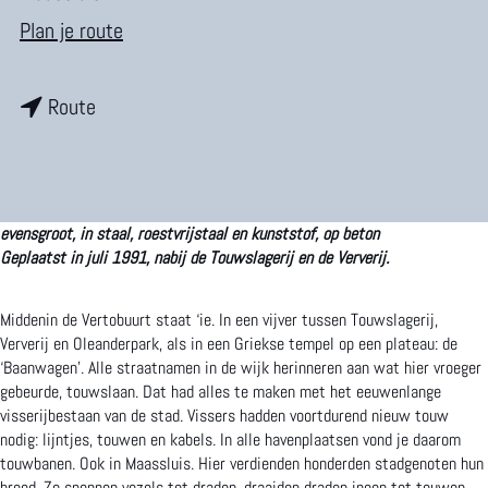
m
n
Plan je route
e
a
p
n
a
Route
a
a
r
g
a
D
e
r
e
evensgroot, in staal, roestvrijstaal en kunststof, op beton
D
B
Geplaatst in juli 1991, nabij de Touwslagerij en de Ververij.
e
a
Middenin de Vertobuurt staat ‘ie. In een vijver tussen Touwslagerij,
B
a
Ververij en Oleanderpark, als in een Griekse tempel op een plateau: de
‘Baanwagen’. Alle straatnamen in de wijk herinneren aan wat hier vroeger
a
n
gebeurde, touwslaan. Dat had alles te maken met het eeuwenlange
a
w
visserijbestaan van de stad. Vissers hadden voortdurend nieuw touw
nodig: lijntjes, touwen en kabels. In alle havenplaatsen vond je daarom
n
a
touwbanen. Ook in Maassluis. Hier verdienden honderden stadgenoten hun
w
g
brood. Ze sponnen vezels tot draden, draaiden draden ineen tot touwen.