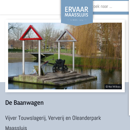
Z
o
G
e
a
k
n
e
a
n
a
r
d
e
De Baanwagen
h
Vijver Touwslagerij, Ververij en Oleanderpark
o
Maassluis