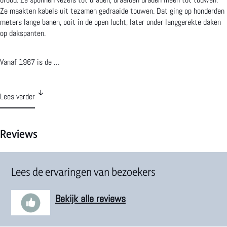
Ze maakten kabels uit tezamen gedraaide touwen. Dat ging op honderden
a
e
meters lange banen, ooit in de open lucht, later onder langgerekte daken
op dakspanten.
g
n
e
Vanaf 1967 is de …
n
Lees verder
Reviews
Lees de ervaringen van bezoekers
Bekijk alle reviews