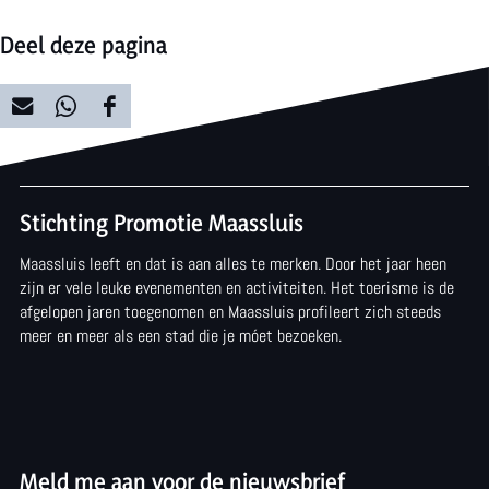
Deel deze pagina
D
D
D
e
e
e
e
e
e
Stichting Promotie Maassluis
l
l
l
Maassluis leeft en dat is aan alles te merken. Door het jaar heen
d
d
d
zijn er vele leuke evenementen en activiteiten. Het toerisme is de
e
e
e
afgelopen jaren toegenomen en Maassluis profileert zich steeds
meer en meer als een stad die je móet bezoeken.
z
z
z
e
e
e
p
p
p
a
a
a
Meld me aan voor de nieuwsbrief