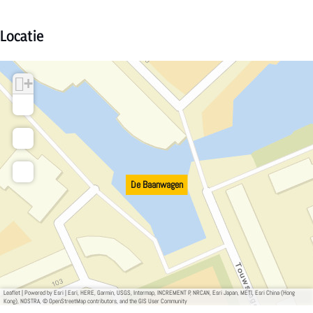
Locatie
+
−
De Baanwagen
Leaflet
|
Powered by Esri | Esri, HERE, Garmin, USGS, Intermap, INCREMENT P, NRCAN, Esri Japan, METI, Esri China (Hong
Kong), NOSTRA, © OpenStreetMap contributors, and the GIS User Community