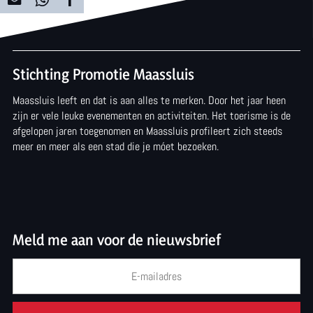
h
r
D
D
D
a
t
e
e
e
r
e
e
e
Stichting Promotie Maassluis
t
l
l
l
Maassluis leeft en dat is aan alles te merken. Door het jaar heen
d
d
d
zijn er vele leuke evenementen en activiteiten. Het toerisme is de
e
e
e
afgelopen jaren toegenomen en Maassluis profileert zich steeds
meer en meer als een stad die je móet bezoeken.
z
z
z
e
e
e
p
p
p
a
a
a
Meld me aan voor de nieuwsbrief
g
g
g
i
i
i
n
n
n