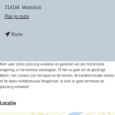
m
3141AA
Maassluis
e
n
Plan je route
p
a
a
n
a
Route
g
a
r
e
a
W
r
i
Niet vaak zullen plezierig winkelen en genieten van een historische
W
n
omgeving zo harmonieus samengaan. Of het nu gaat om de gezellige
Markt, met zomers zijn terrasjes en de fontein, de karakteristieke vlieten
i
k
of de deels middeleeuwse Hoogstraat: je kunt er goed vertoeven en
plezierig winkelen!
n
e
k
l
Locatie
e
c
l
e