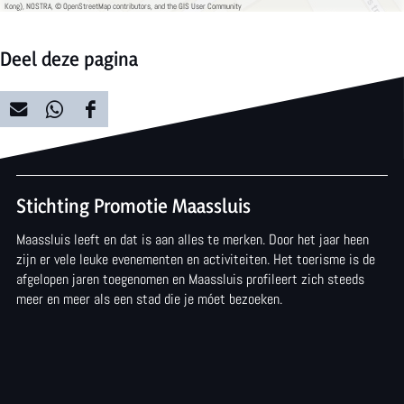
v
e
g
Kong), NOSTRA, © OpenStreetMap contributors, and the GIS User Community
e
e
Deel deze pagina
r
g
g
D
D
D
r
e
e
e
o
e
e
e
t
Stichting Promotie Maassluis
l
l
l
e
Maassluis leeft en dat is aan alles te merken. Door het jaar heen
d
d
d
a
zijn er vele leuke evenementen en activiteiten. Het toerisme is de
e
e
e
afgelopen jaren toegenomen en Maassluis profileert zich steeds
f
meer en meer als een stad die je móet bezoeken.
z
z
z
b
e
e
e
e
p
p
p
e