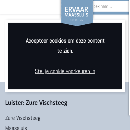
Z
o
G
e
Accepteer cookies om deze content
a
k
te zien.
n
e
a
n
Stel je cookie voorkeuren in
a
r
d
e
Luister: Zure Vischsteeg
h
Zure Vischsteeg
o
Maassluis