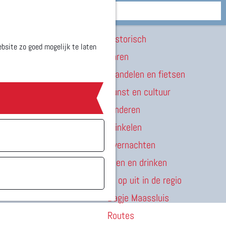
Zien & doen
M
Historisch
e
bsite zo goed mogelijk te laten
Varen
n
Wandelen en fietsen
u
Kunst en cultuur
Kinderen
Winkelen
Overnachten
Eten en drinken
Er op uit in de regio
Dagje Maassluis
Routes