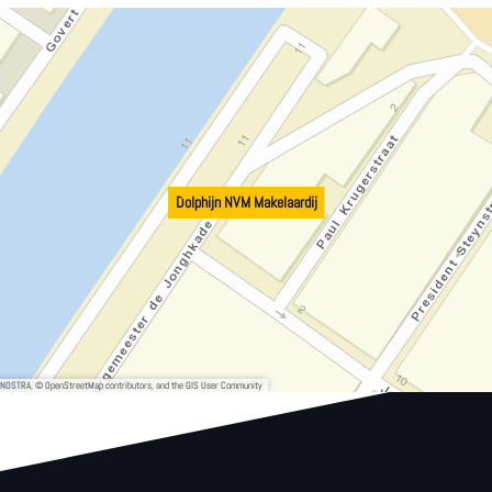
Dolphijn NVM Makelaardij
, NOSTRA, © OpenStreetMap contributors, and the GIS User Community