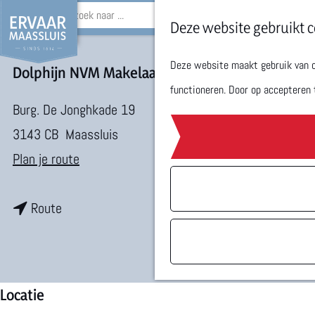
Z
Deze website gebruikt c
o
Deze website maakt gebruik van co
Dolphijn NVM Makelaardij
G
e
functioneren. Door op accepteren 
a
k
Burg. De Jonghkade 19
n
e
3143 CB
Maassluis
a
n
n
Plan je route
a
a
r
n
a
Route
d
a
r
e
a
D
h
r
o
Locatie
o
D
l