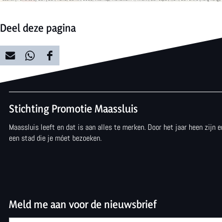
Deel deze pagina
D
D
D
e
e
e
e
e
e
Stichting Promotie Maassluis
l
l
l
Maassluis leeft en dat is aan alles te merken. Door het jaar heen zijn
d
d
d
een stad die je móet bezoeken.
e
e
e
z
z
z
e
e
e
p
p
p
Meld me aan voor de nieuwsbrief
a
a
a