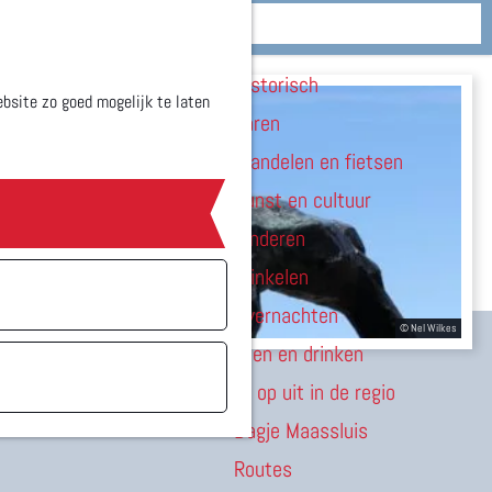
Zien & doen
M
Historisch
e
bsite zo goed mogelijk te laten
Varen
n
Wandelen en fietsen
u
Kunst en cultuur
Kinderen
Winkelen
Overnachten
Eten en drinken
Er op uit in de regio
Dagje Maassluis
Routes