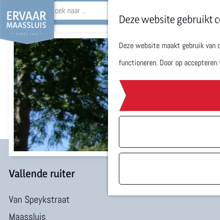
Z
Deze website gebruikt c
o
Deze website maakt gebruik van co
G
e
functioneren. Door op accepteren 
a
k
n
e
a
n
a
r
d
e
Vallende ruiter
h
Van Speykstraat
o
Maassluis