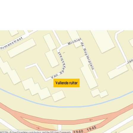
Vallende ruiter
, NOSTRA, © OpenStreetMap contributors, and the GIS User Community