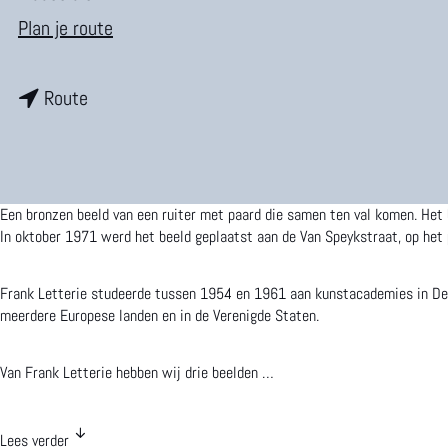
m
n
Plan je route
e
a
p
n
a
Route
a
a
r
g
a
V
e
r
a
Een bronzen beeld van een ruiter met paard die samen ten val komen. Het
V
l
In oktober 1971 werd het beeld geplaatst aan de Van Speykstraat, op het 
a
l
Frank Letterie studeerde tussen 1954 en 1961 aan kunstacademies in Den 
l
e
meerdere Europese landen en in de Verenigde Staten.
l
n
Van Frank Letterie hebben wij drie beelden …
e
d
n
e
Lees verder
d
r