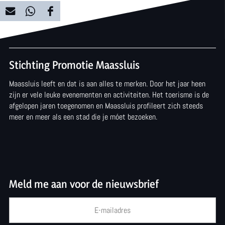
D
D
D
e
e
e
e
e
e
Stichting Promotie Maassluis
l
l
l
Maassluis leeft en dat is aan alles te merken. Door het jaar heen
d
d
d
zijn er vele leuke evenementen en activiteiten. Het toerisme is de
e
e
e
afgelopen jaren toegenomen en Maassluis profileert zich steeds
meer en meer als een stad die je móet bezoeken.
z
z
z
e
e
e
p
p
p
a
a
a
Meld me aan voor de nieuwsbrief
g
g
g
i
i
i