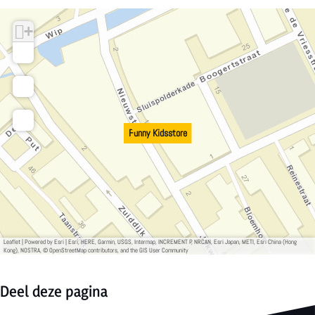
+
−
Funny Kidsstore
Leaflet
|
Powered by Esri | Esri, HERE, Garmin, USGS, Intermap, INCREMENT P, NRCAN, Esri Japan, METI, Esri China (Hong
Kong), NOSTRA, © OpenStreetMap contributors, and the GIS User Community
Deel deze pagina