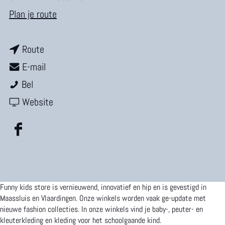
m
n
Plan je route
e
a
p
n
a
Route
a
a
n
r
E-mail
g
F
a
a
F
Bel
e
u
r
a
v
u
Website
n
F
r
a
n
F
n
u
F
n
n
a
y
n
u
F
y
c
K
n
n
u
K
Funny kids store is vernieuwend, innovatief en hip en is gevestigd in
e
i
y
n
n
i
Maassluis en Vlaardingen. Onze winkels worden vaak ge-update met
b
d
K
y
n
d
nieuwe fashion collecties. In onze winkels vind je baby-, peuter- en
kleuterkleding en kleding voor het schoolgaande kind.
o
s
i
K
y
s