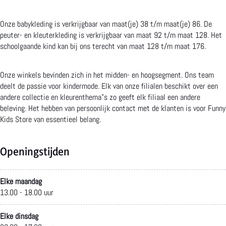
o
s
d
i
K
s
Onze babykleding is verkrijgbaar van maat(je) 38 t/m maat(je) 86. De
k
t
s
d
i
t
peuter- en kleuterkleding is verkrijgbaar van maat 92 t/m maat 128. Het
schoolgaande kind kan bij ons terecht van maat 128 t/m maat 176.
F
o
s
s
d
o
u
r
t
s
s
r
Onze winkels bevinden zich in het midden- en hoogsegment. Ons team
deelt de passie voor kindermode. Elk van onze filialen beschikt over een
n
e
o
t
s
e
andere collectie en kleurenthema"s zo geeft elk filiaal een andere
n
r
o
t
beleving. Het hebben van persoonlijk contact met de klanten is voor Funny
Kids Store van essentieel belang.
y
e
r
o
K
e
r
Openingstijden
i
e
d
Elke maandag
13.00 - 18.00 uur
s
s
Elke dinsdag