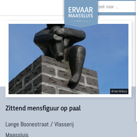
Z
o
G
e
a
k
n
e
a
n
a
r
d
e
Zittend mensfiguur op paal
h
Lange Boonestraat / Vlasserij
o
Maassluis