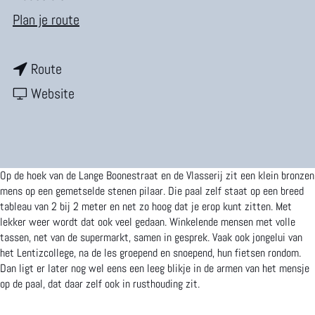
m
n
Plan je route
e
a
p
n
a
Route
a
a
v
r
Website
g
a
a
Z
e
r
n
i
Z
Z
t
Op de hoek van de Lange Boonestraat en de Vlasserij zit een klein bronzen
i
i
t
mens op een gemetselde stenen pilaar. Die paal zelf staat op een breed
tableau van 2 bij 2 meter en net zo hoog dat je erop kunt zitten. Met
t
t
e
lekker weer wordt dat ook veel gedaan. Winkelende mensen met volle
tassen, net van de supermarkt, samen in gesprek. Vaak ook jongelui van
t
t
n
het Lentizcollege, na de les groepend en snoepend, hun fietsen rondom.
e
e
d
Dan ligt er later nog wel eens een leeg blikje in de armen van het mensje
op de paal, dat daar zelf ook in rusthouding zit.
n
n
m
d
d
e