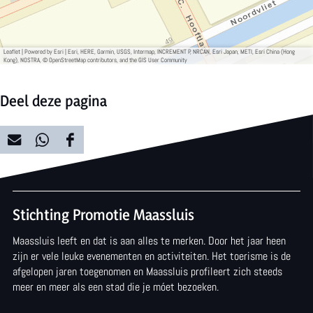
p
p
a
a
a
l
a
a
Leaflet
|
Powered by Esri | Esri, HERE, Garmin, USGS, Intermap, INCREMENT P, NRCAN, Esri Japan, METI, Esri China (Hong
Kong), NOSTRA, © OpenStreetMap contributors, and the GIS User Community
l
l
Deel deze pagina
D
D
D
e
e
e
e
e
e
Stichting Promotie Maassluis
l
l
l
Maassluis leeft en dat is aan alles te merken. Door het jaar heen
d
d
d
zijn er vele leuke evenementen en activiteiten. Het toerisme is de
e
e
e
afgelopen jaren toegenomen en Maassluis profileert zich steeds
meer en meer als een stad die je móet bezoeken.
z
z
z