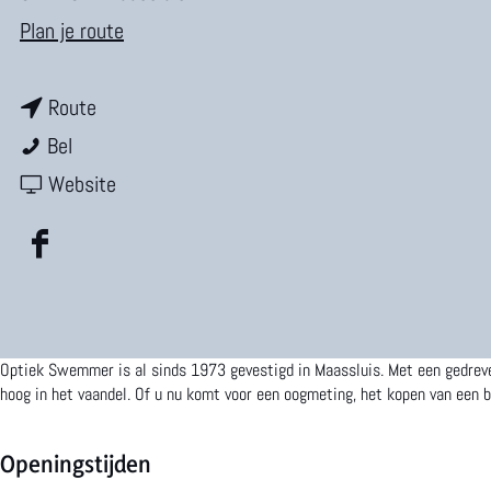
m
n
Plan je route
e
a
p
n
a
Route
a
O
a
r
Bel
g
p
a
v
O
Website
e
t
r
a
p
F
i
O
n
t
a
e
p
O
i
c
k
t
p
e
Optiek Swemmer is al sinds 1973 gevestigd in Maassluis. Met een gedreven 
e
S
i
t
k
hoog in het vaandel. Of u nu komt voor een oogmeting, het kopen van een b
b
w
e
i
S
o
e
k
e
w
Openingstijden
o
m
S
k
e