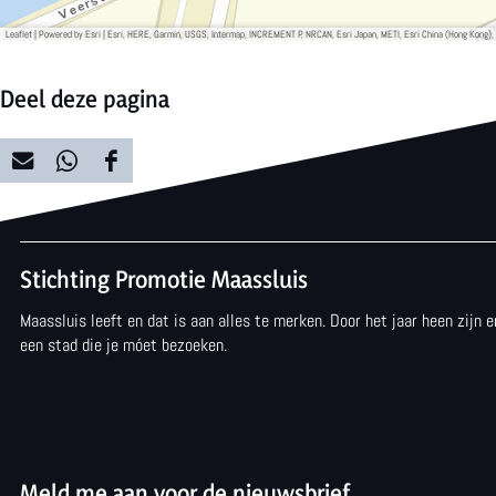
Leaflet
|
Powered by Esri | Esri, HERE, Garmin, USGS, Intermap, INCREMENT P, NRCAN, Esri Japan, METI, Esri China (Hong Kong)
Deel deze pagina
D
D
D
e
e
e
e
e
e
Stichting Promotie Maassluis
l
l
l
Maassluis leeft en dat is aan alles te merken. Door het jaar heen zijn
d
d
d
een stad die je móet bezoeken.
e
e
e
z
z
z
e
e
e
p
p
p
Meld me aan voor de nieuwsbrief