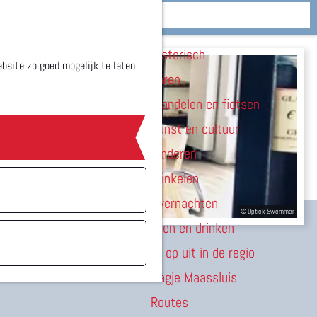
Zien & doen
M
Historisch
e
bsite zo goed mogelijk te laten
Varen
n
Wandelen en fietsen
u
Kunst en cultuur
Kinderen
Winkelen
Overnachten
Eten en drinken
Er op uit in de regio
Dagje Maassluis
Routes