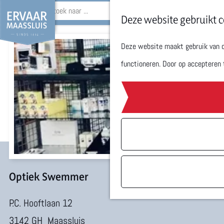
Z
Deze website gebruikt c
o
Deze website maakt gebruik van co
G
e
functioneren. Door op accepteren 
a
k
n
e
a
n
a
r
d
e
Optiek Swemmer
h
P.C. Hooftlaan 12
o
3142 GH
Maassluis