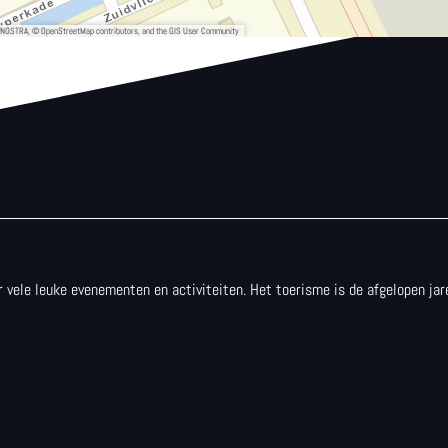
, NOSTRA, © OpenStreetMap contributors, and the GIS User Community
 er vele leuke evenementen en activiteiten. Het toerisme is de afgelopen j