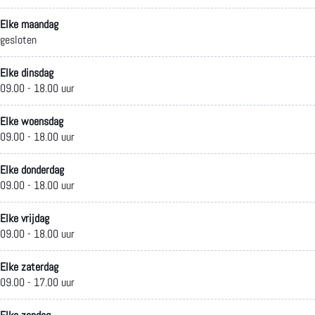
k
m
w
S
m
Elke maandag
gesloten
O
e
e
w
m
p
r
m
e
e
Elke dinsdag
09.00 - 18.00 uur
t
m
m
r
i
e
m
Elke woensdag
09.00 - 18.00 uur
e
r
e
Elke donderdag
k
r
09.00 - 18.00 uur
S
Elke vrijdag
w
09.00 - 18.00 uur
e
Elke zaterdag
m
09.00 - 17.00 uur
m