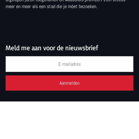
e
e
e
meer en meer als een stad die je móet bezoeken.
z
z
z
e
e
e
p
p
p
a
a
a
Meld me aan voor de nieuwsbrief
g
g
g
i
i
i
n
n
n
a
a
a
o
o
o
p
p
p
e
W
F
-
h
a