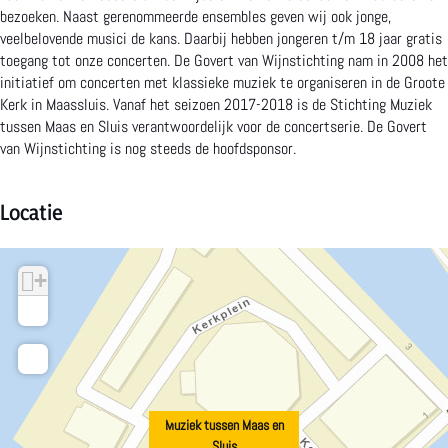
bezoeken. Naast gerenommeerde ensembles geven wij ook jonge,
s
t
k
e
s
veelbelovende musici de kans. Daarbij hebben jongeren t/m 18 jaar gratis
toegang tot onze concerten. De Govert van Wijnstichting nam in 2008 het
s
u
t
k
s
initiatief om concerten met klassieke muziek te organiseren in de Groote
e
s
u
t
e
Kerk in Maassluis. Vanaf het seizoen 2017-2018 is de Stichting Muziek
tussen Maas en Sluis verantwoordelijk voor de concertserie. De Govert
n
s
s
u
n
van Wijnstichting is nog steeds de hoofdsponsor.
M
e
s
s
M
a
n
e
s
a
Locatie
a
M
n
e
a
s
a
M
n
s
+
−
e
a
a
M
e
n
s
a
a
n
S
e
s
a
S
l
n
e
s
l
Muziek tussen Maas en
Sluis