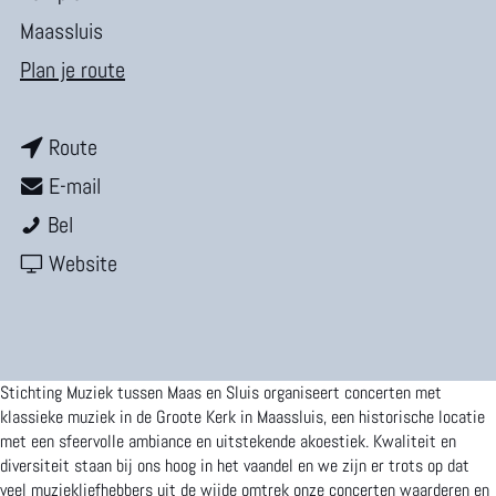
m
Maassluis
e
n
Plan je route
p
a
a
n
a
Route
g
a
n
r
E-mail
e
M
a
a
M
Bel
u
r
a
v
u
Website
z
M
r
a
z
i
u
M
n
i
e
z
u
M
e
Stichting Muziek tussen Maas en Sluis organiseert concerten met
k
i
z
u
k
klassieke muziek in de Groote Kerk in Maassluis, een historische locatie
met een sfeervolle ambiance en uitstekende akoestiek. Kwaliteit en
t
e
i
z
t
diversiteit staan bij ons hoog in het vaandel en we zijn er trots op dat
veel muziekliefhebbers uit de wijde omtrek onze concerten waarderen en
u
k
e
i
u