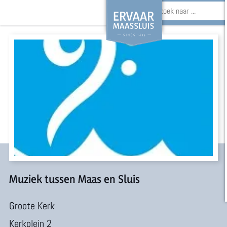
Z
o
G
e
a
k
n
e
a
n
a
r
d
e
Muziek tussen Maas en Sluis
h
Groote Kerk
o
Kerkplein 2