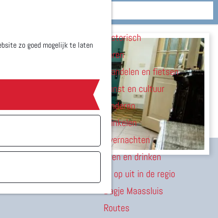
Zien & doen
M
Historisch
e
bsite zo goed mogelijk te laten
Varen
n
Wandelen en fietsen
u
Kunst en cultuur
Kinderen
Winkelen
Overnachten
Eten en drinken
Er op uit in de regio
Dagje Maassluis
Routes