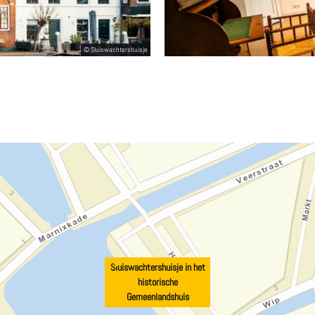
Sluiswachtershuisje in het
historische
Gemeenlandshuis