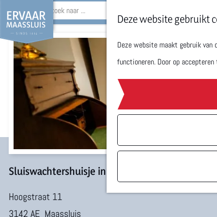
Z
Deze website gebruikt c
o
Deze website maakt gebruik van co
G
e
functioneren. Door op accepteren 
a
k
n
e
a
n
a
r
d
e
Sluiswachtershuisje in het historische Gemeen
h
Hoogstraat 11
o
3142 AE
Maassluis