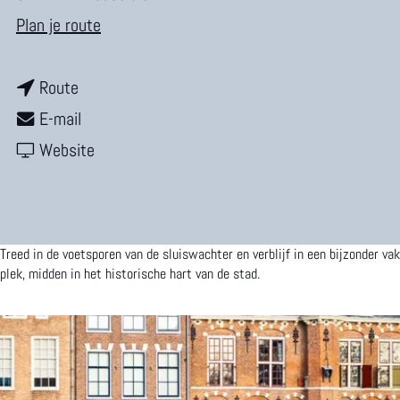
m
n
Plan je route
e
a
p
n
a
Route
a
a
n
r
E-mail
g
a
a
v
S
Website
e
r
a
a
l
S
r
n
u
l
S
S
i
Treed in de voetsporen van de sluiswachter en verblijf in een bijzonder va
u
l
l
s
plek, midden in het historische hart van de stad.
i
u
u
w
s
i
i
a
w
s
s
c
a
w
w
h