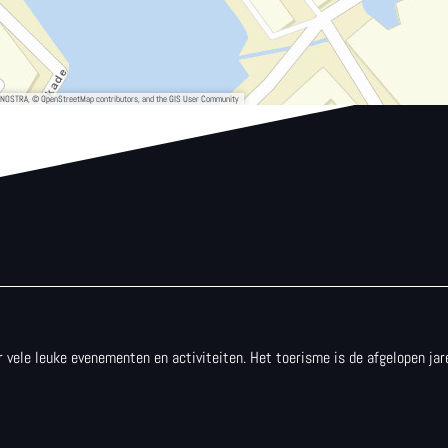
, NOSTRA, © OpenStreetMap contributors, and the GIS User Community
 er vele leuke evenementen en activiteiten. Het toerisme is de afgelopen j