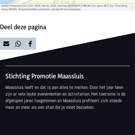
Leaflet
|
Powered by Esri | Esri, HERE, Garmin, USGS, Intermap, INCREMENT P, NRCAN, Esri Japan, METI, Esri China (Hong
Kong), NOSTRA, © OpenStreetMap contributors, and the GIS User Community
Deel deze pagina
D
D
D
e
e
e
e
e
e
Stichting Promotie Maassluis
l
l
l
Maassluis leeft en dat is aan alles te merken. Door het jaar heen
d
d
d
zijn er vele leuke evenementen en activiteiten. Het toerisme is de
e
e
e
afgelopen jaren toegenomen en Maassluis profileert zich steeds
meer en meer als een stad die je móet bezoeken.
z
z
z
e
e
e
p
p
p