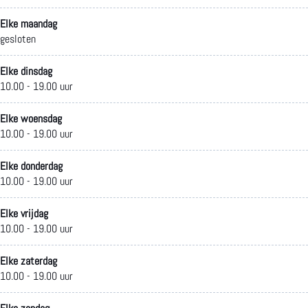
k
e
n
i
e
Elke maandag
gesloten
D
l
k
n
l
e
M
e
k
M
Elke dinsdag
10.00 - 19.00 uur
V
a
l
e
a
i
a
M
l
a
Elke woensdag
10.00 - 19.00 uur
s
s
a
M
s
Elke donderdag
w
s
a
a
s
10.00 - 19.00 uur
i
l
s
a
l
Elke vrijdag
n
u
s
s
u
10.00 - 19.00 uur
k
i
l
s
i
Elke zaterdag
e
s
u
l
s
10.00 - 19.00 uur
l
i
u