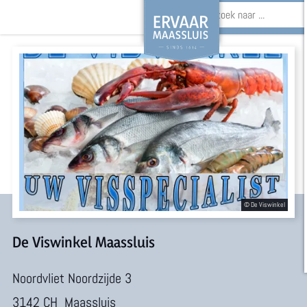
Z
o
G
e
a
k
n
e
a
n
a
r
d
e
De Viswinkel Maassluis
h
Noordvliet Noordzijde 3
o
3142 CH
Maassluis