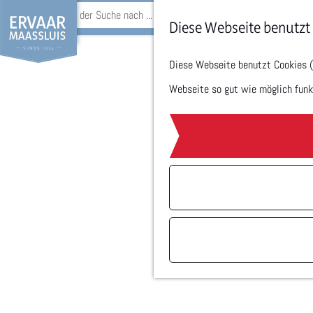
S
Diese Webseite benutzt
u
Diese Webseite benutzt Cookies (F
G
c
Webseite so gut wie möglich funkti
e
h
h
e
e
n
n
S
i
e
z
u