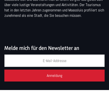
e
e
e
über viele lustige Veranstaltungen und Aktivitäten. Der Tourismus
S
S
S
hat in den letzten Jahren zugenommen und Maassluis profiliert sich
zunehmend als eine Stadt, die Sie besuchen müssen.
e
e
e
i
i
i
t
t
t
e
e
e
Melde mich für den Newsletter an
t
t
t
e
e
e
i
i
i
l
l
l
e
e
e
n
n
n
a
a
a