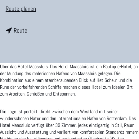
r
b
Route planen
H
i
o
b
s
Route
m
i
H
e
s
o
p
H
t
Über das Hotel Maassluis. Das Hotel Maassluis ist ein Boutique-Hotel, an
a
o
e
der Mündung des malerischen Hafens von Maassluis gelegen. Die
g
Kombination aus einem atemberaubenden Blick auf Het Scheur und die
t
l
Ruhe der vorbeifahrenden Schiffe machen dieses Hotel zum idealen Ort
e
zum Arbeiten, Genießen und Entspannen.
e
M
l
a
Die Lage ist perfekt, direkt zwischen dem Westland mit seiner
M
a
wunderschönen Natur und den internationalen Häfen von Rotterdam. Das
Hotel Maassluis verfügt über 39 Zimmer, jedes einzigartig in Stil, Raum,
a
s
Aussicht und Ausstattung und variiert von komfortablen Standardzimmern
a
s
bis hin zu den luxuriösesten und geräumigsten (Hochzeits-)Suiten.