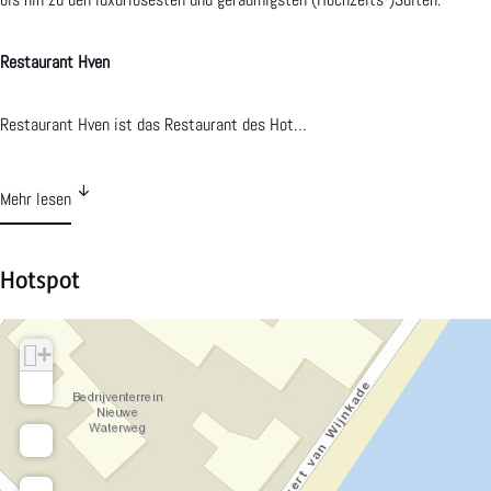
s
l
Restaurant Hven
s
u
l
i
Restaurant Hven ist das Restaurant des Hot…
u
s
i
Mehr lesen
s
Hotspot
+
−