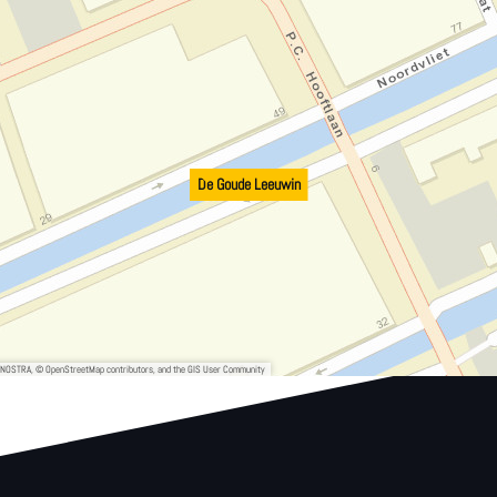
De Goude Leeuwin
, NOSTRA, © OpenStreetMap contributors, and the GIS User Community