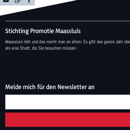
D
D
D
i
i
i
e
e
e
Stichting Promotie Maassluis
s
s
s
Maassluis lebt und das merkt man an allem. Es gibt das ganze Jahr übe
e
e
e
als eine Stadt, die Sie besuchen müssen.
S
S
S
e
e
e
i
i
i
t
t
t
Melde mich für den Newsletter an
e
e
e
t
t
t
e
e
e
i
i
i