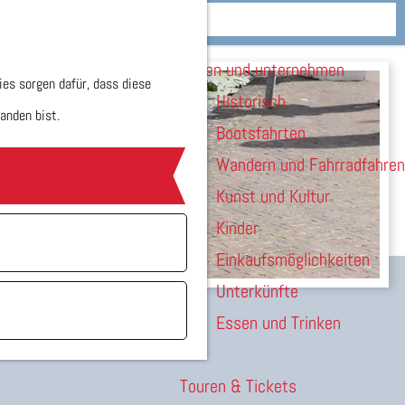
Wohnen
M
Sehen und unternehmen
e
es sorgen dafür, dass diese
Historisch
n
anden bist.
Bootsfahrten
ü
Wandern und Fahrradfahren
Kunst und Kultur
Kinder
Einkaufsmöglichkeiten
Unterkünfte
Essen und Trinken
Touren & Tickets