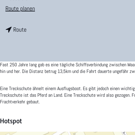
r
b
Route planen
H
i
o
b
s
Route
m
i
D
e
s
e
p
D
G
Fast 250 Jahre lang gab es eine tägliche Schiffsverbindung zwischen Maas
a
e
o
hin und her. Die Distanz betrug 13,5km und die Fahrt dauerte ungefähr 
g
G
u
e
Eine Treckschute ähnelt einem Ausflugsboot. Es gibt jedoch einen wichti
o
d
Treckschute ist das Pferd an Land. Eine Treckschute wird also gezogen. F
Frachtverkehr gebaut.
u
e
d
L
Hotspot
e
e
L
e