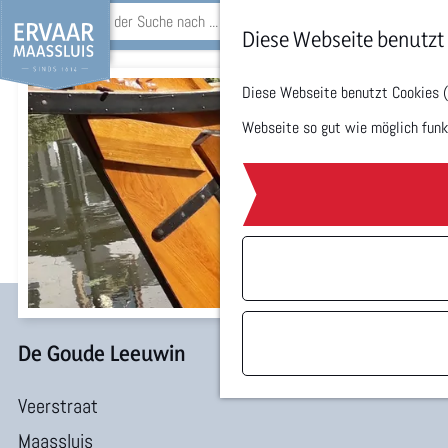
S
Diese Webseite benutzt
u
Diese Webseite benutzt Cookies (F
G
c
Webseite so gut wie möglich funkti
e
h
h
e
e
n
n
S
i
e
De Goude Leeuwin
z
Veerstraat
u
Maassluis